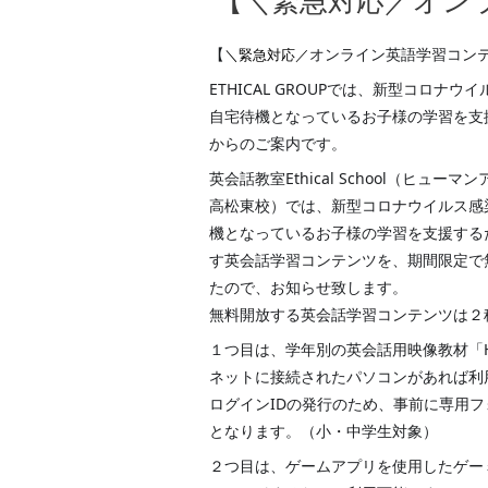
【＼緊急対応／オン
【
オンライン英語学習コン
＼緊急対応／
ETHICAL GROUPでは、新型コロナ
自宅待機となっているお子様の学習を支
からのご案内です。
英会話教室Ethical School（ヒュ
高松東校）では、新型コロナウイルス感
機となっているお子様の学習を支援する
す英会話学習コンテンツを、期間限定で
たので、お知らせ致します。
無料開放する英会話学習コンテンツは２
１つ目は、学年別の英会話用映像教材「Hum
ネットに接続されたパソコンがあれば利
ログインIDの発行のため、事前に専用
となります。（小・中学生対象）
２つ目は、ゲームアプリを使用したゲーミフ