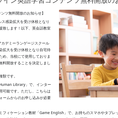
ライン英語学習コンテンツ無料開放の
テンツ無料開放のお知らせ】
ウイルス感染拡大を受け休校となり
援致します！以下、英会話教室
ーマンアカデミーランゲージスクール
染拡大を受け休校となり自宅待
ため、当校にて使用しておりま
無料開放することを決定しまし
種類です。
an Library」で、インター
用可能です。ただし、こちらは
フォームからのお申し込みが必要
ィケーション教材「Game English」で、お持ちのスマホやタブレッ