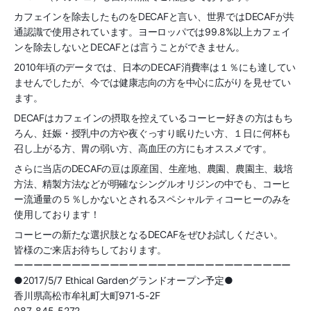
カフェインを除去したものをDECAFと言い、世界ではDECAFが共
通認識で使用されています。ヨーロッパでは99.8%以上カフェイ
ンを除去しないとDECAFとは言うことができません。
2010年頃のデータでは、日本のDECAF消費率は１％にも達してい
ませんでしたが、今では健康志向の方を中心に広がりを見せてい
ます。
DECAFはカフェインの摂取を控えているコーヒー好きの方はもち
ろん、妊娠・授乳中の方や夜ぐっすり眠りたい方、１日に何杯も
召し上がる方、胃の弱い方、高血圧の方にもオススメです。
さらに当店のDECAFの豆は原産国、生産地、農園、農園主、栽培
方法、精製方法などが明確なシングルオリジンの中でも、コーヒ
ー流通量の５％しかないとされるスペシャルティコーヒーのみを
使用しております！
コーヒーの新たな選択肢となるDECAFをぜひお試しください。
皆様のご来店お待ちしております。
ーーーーーーーーーーーーーーーーーーーーーーーーーーーーー
●2017/5/7 Ethical Gardenグランドオープン予定●
香川県高松市牟礼町大町971-5-2F
087-845-5272