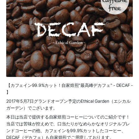
【カフェイン99.9%カット！自家焙煎"最高峰デカフェ" - DECAF -
】
2017年5月7日グランドオープン予定のEthical Garden（エシカル
ガーデン）でございます。
本日は当店で提供する自家焙煎コーヒーについてのご紹介です！
当店では苦味が控えめで、口当たりがなめらかなオリジナルブレ
ンドコーヒーの他、カフェインを99.9%カットしたコーヒー、
DECAF（デカフェ）も自家焙煎でご用意しております。