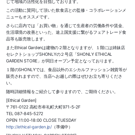
じて地域の活性化を目指しております。
この活動に賛同して頂いた飲食店との監修・コラボレーションメ
ニューもオススメです。
さらに店内では「お買い物」を通じて生産者の労働条件や賃金、
生活環境の改善といった、途上国支援に繋がるフェアトレード食
品等も販売致します。
またEthical Gardenは建物の２階となりますが、１階には姉妹店
セレクトショップSHONLYの２号店「SHONLY ETHICAL
GARDEN STORE」が同日オープン予定となっております。
１階のSHONLYでは、食品以外のエシカルファッション雑貨等が
販売されますので、当店へお越しの際はぜひお立ち寄りくださ
い。
随時詳細情報をご紹介して参りますので、ご期待ください。
[Ethical Garden]
〒761-0122 高松市牟礼町大町971-5-2F
TEL 087-845-5272
OPEN 11:00-18:00 CLOSE TUESDAY
http://ethical-garden.jp/
（準備中）