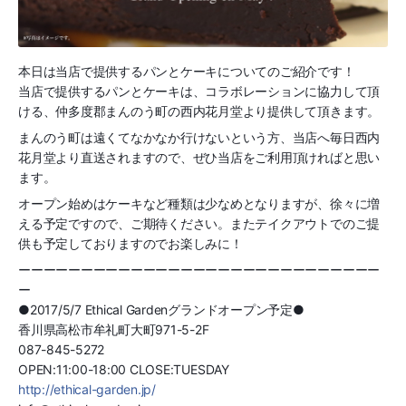
本日は当店で提供するパンとケーキについてのご紹介です！
当店で提供するパンとケーキは、コラボレーションに協力して頂
ける、仲多度郡まんのう町の西内花月堂より提供して頂きます。
まんのう町は遠くてなかなか行けないという方、当店へ毎日西内
花月堂より直送されますので、ぜひ当店をご利用頂ければと思い
ます。
オープン始めはケーキなど種類は少なめとなりますが、徐々に増
える予定ですので、ご期待ください。またテイクアウトでのご提
供も予定しておりますのでお楽しみに！
ーーーーーーーーーーーーーーーーーーーーーーーーーーーーー
ー
●2017/5/7 Ethical Gardenグランドオープン予定●
香川県高松市牟礼町大町971-5-2F
087-845-5272
OPEN:11:00-18:00 CLOSE:TUESDAY
http://ethical-garden.jp/