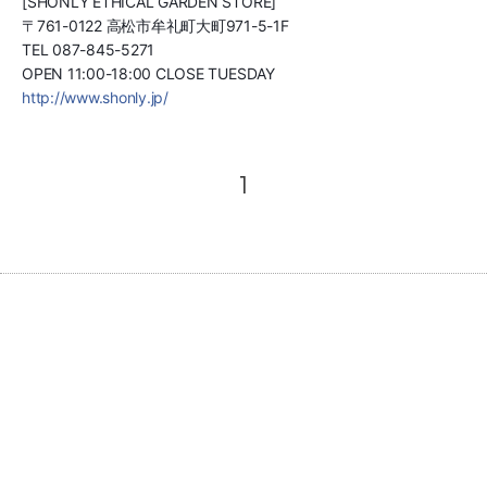
[SHONLY ETHICAL GARDEN STORE]
〒761-0122 高松市牟礼町大町971-5-1F
TEL 087-845-5271
OPEN 11:00-18:00 CLOSE TUESDAY
http://www.shonly.jp/
1