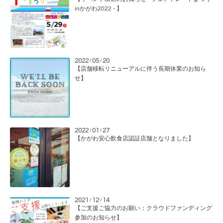
inかがわ2022 - 】
2022
05
20
/
/
【店舗移転リニューアルに伴う長期休業のお知ら
せ】
2022
01
27
/
/
【かがわ安心飲食店認証店舗となりました】
2021
12
14
/
/
【ご支援ご協力のお願い：クラウドファンディング
参加のお知らせ】