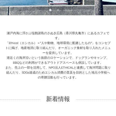
瀬戸内海に浮かぶ塩飽諸島のさぬき広島（香川県丸亀市）にあるカフェで
す。
「Ethical（エシカル）＝”人や動物、地球環境に配慮したもの”」をコンセプ
トに掲げ、地産地消に取り組んだり、オーガニック食材を取り入れたメニュ
ーを提供しています。
港近くの海岸沿いという抜群のロケーションで、ドッグランやキャンプ、
BBQなどの利用ができるアウトドアスペースも併設しています。
また、売上の一部を活用して、NPO法人ETHICALと連携して海洋問題に取り
組んだり、SDGs達成のためエシカル消費の普及を目的とした地元小学校へ
の寄贈活動も行っています。
新着情報