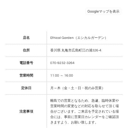
店名
Ethical Garden（エシカルガーデン）
住所
香川県 丸亀市広島町江の浦326-4
電話番号
070-9232-3264
営業時間
11:00 ～ 16:00
定休日
月～木（金・土・日・祝のみ営業）
離島での営業となるため、急遽、臨時休業や
営業時間の変更などの対応を取らせて頂く場
注意事項
合がございます。ご来店を予定されている場
合には、事前に営業日カレンダーをご確認頂
きますよう、お願い致します。