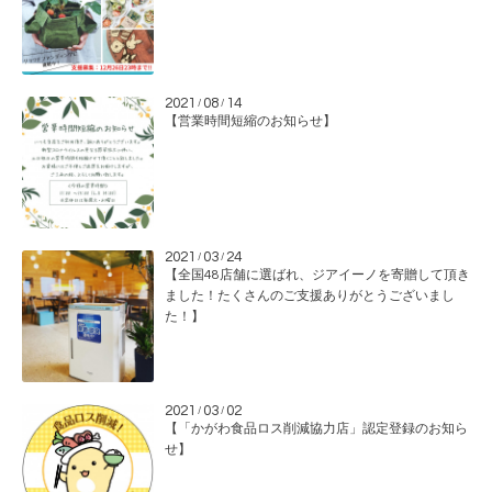
2021
08
14
/
/
【営業時間短縮のお知らせ】
2021
03
24
/
/
【全国48店舗に選ばれ、ジアイーノを寄贈して頂き
ました！たくさんのご支援ありがとうございまし
た！】
2021
03
02
/
/
【「かがわ食品ロス削減協力店」認定登録のお知ら
せ】