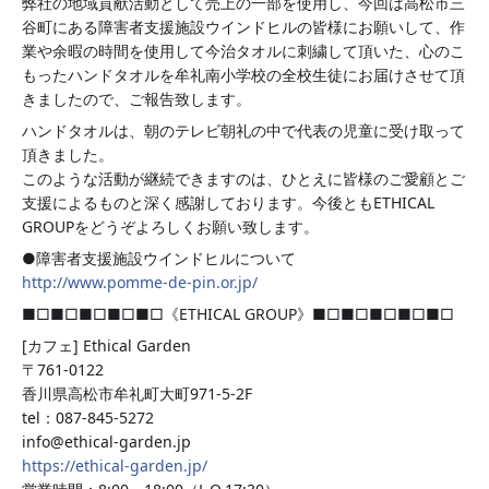
弊社の地域貢献活動として売上の一部を使用し、今回は高松市三
谷町にある障害者支援施設ウインドヒルの皆様にお願いして、作
業や余暇の時間を使用して今治タオルに刺繍して頂いた、心のこ
もったハンドタオルを牟礼南小学校の全校生徒にお届けさせて頂
きましたので、ご報告致します。
ハンドタオルは、朝のテレビ朝礼の中で代表の児童に受け取って
頂きました。
このような活動が継続できますのは、ひとえに皆様のご愛顧とご
支援によるものと深く感謝しております。今後ともETHICAL
GROUPをどうぞよろしくお願い致します。
●障害者支援施設ウインドヒルについて
http://www.pomme-de-pin.or.jp/
■□■□■□■□■□《ETHICAL GROUP》■□■□■□■□■□
[カフェ] Ethical Garden
〒761-0122
香川県高松市牟礼町大町971-5-2F
tel：087-845-5272
info@ethical-garden.jp
https://ethical-garden.jp/