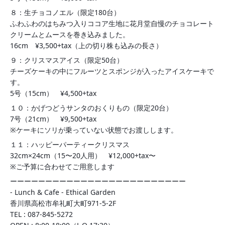
８：生チョコノエル（限定180台）
ふわふわのはちみつ入りココア生地に花月堂自慢のチョコレート
クリームとムースを巻き込みました。
16cm ¥3,500+tax（上の切り株も込みの長さ）
９：クリスマスアイス（限定50台）
チーズケーキの中にフルーツとスポンジが入ったアイスケーキで
す。
5号（15cm） ¥4,500+tax
１０：かげつどうサンタのおくりもの（限定20台）
7号（21cm） ¥9,500+tax
※ケーキにソリが乗っていない状態でお渡しします。
１１：ハッピーパーティークリスマス
32cm×24cm（15〜20人用） ¥12,000+tax〜
※ご予算に合わせてご用意します
ーーーーーーーーーーーーーーーーーーーーーーーーー
- Lunch & Cafe - Ethical Garden
香川県高松市牟礼町大町971-5-2F
TEL : 087-845-5272