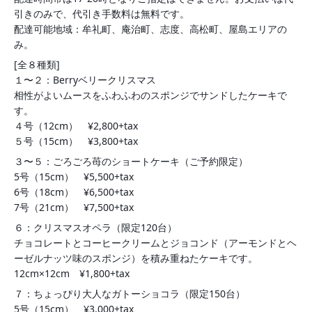
引きのみで、代引き手数料は無料です。
配達可能地域：牟礼町、庵治町、志度、高松町、屋島エリアの
み。
[全８種類]
１〜２：Berryベリークリスマス
相性がよいムースをふわふわのスポンジでサンドしたケーキで
す。
４号（12cm） ¥2,800+tax
５号（15cm） ¥3,800+tax
３〜５：ごろごろ苺のショートケーキ（ご予約限定）
5号（15cm） ¥5,500+tax
6号（18cm） ¥6,500+tax
7号（21cm） ¥7,500+tax
６：クリスマスオペラ（限定120台）
チョコレートとコーヒークリームとジョコンド（アーモンドとヘ
ーゼルナッツ味のスポンジ）を積み重ねたケーキです。
12cm×12cm ¥1,800+tax
７：ちょっぴり大人なガトーショコラ（限定150台）
5号（15cm） ¥3,000+tax