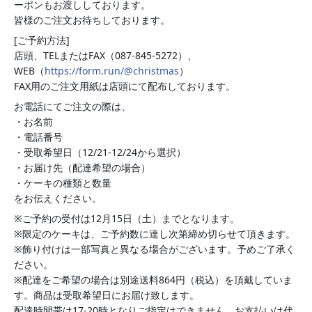
ーポンもお渡ししております。
皆様のご注文お待ちしております。
[ご予約方法]
店頭、TELまたはFAX（087-845-5272）、
WEB（
https://form.run/@christmas
）
FAX用のご注文用紙は店頭にて配布しております。
お電話にてご注文の際は、
・お名前
・電話番号
・受取希望日（12/21-12/24から選択）
・お届け先（配達希望の場合）
・ケーキの種類と数量
をお伝えください。
※ご予約の受付は12月15日（土）までとなります。
※限定のケーキは、ご予約数に達し次第締め切らせて頂きます。
※飾り付けは一部写真と異なる場合がございます。予めご了承く
ださい。
※配達をご希望の場合は別途送料864円（税込）を頂戴していま
す。商品は受取希望日にお届け致します。
配達時間帯は17-20時となりご指定はできません。お支払いは代